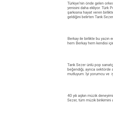
Türkiye‘nin önde gelen orkest
yenisini daha ekliyor. Türk
şarkısına hayat veren birlikt
geldiğini belirten Tarık Seze
Berkay ile birlikte bu yazın 
hem Berkay hem kendisi için
Tarık Sezer ünlü pop sanatç
beğendiği, ayrıca sektörde 
mutluyum. İyi yorumcu ve iy
40 yılı aşkın müzik deneyimi
Sezer, tüm müzik birikimini 