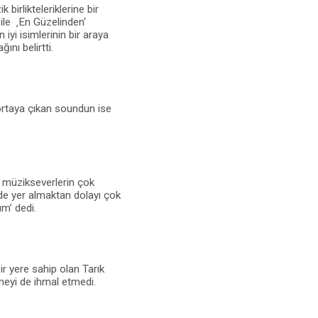
birlikteleriklerine bir
ile ‚En Güzelinden‘
 iyi isimlerinin bir araya
ını belirtti.
r ortaya çıkan soundun ise
e müzikseverlerin çok
nde yer almaktan dolayı çok
m’ dedi.
ir yere sahip olan Tarık
emeyi de ihmal etmedi.