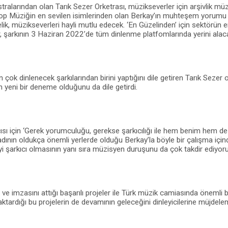
ralarından olan Tarık Sezer Orketrası, müzikseverler için arşivlik müzik 
 Pop Müziğin en sevilen isimlerinden olan Berkay’ın muhteşem yorumu 
elik, müzikseverleri hayli mutlu edecek. ‘En Güzelinden’ için sektörün en
r, şarkının 3 Haziran 2022’de tüm dinlenme platfomlarında yerini alacağ
en çok dinlenecek şarkılarından birini yaptığını dile getiren Tarık Seze
 yeni bir deneme olduğunu da dile getirdi.
ısı için ‘Gerek yorumculuğu, gerekse şarkıcılığı ile hem benim hem d
adının oldukça önemli yerlerde olduğu Berkay’la böyle bir çalışma içi
i şarkıcı olmasının yanı sıra müzisyen duruşunu da çok takdir ediyoru
 ve imzasını attığı başarılı projeler ile Türk müzik camiasında önemli b
aktardığı bu projelerin de devamının geleceğini dinleyicilerine müjdel