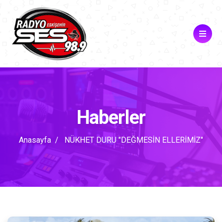
Haberler
Anasayfa
NÜKHET DURU "DEĞMESİN ELLERİMİZ"